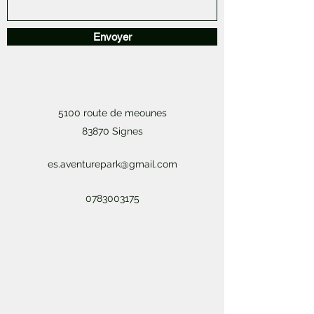
Envoyer
5100 route de meounes
83870 Signes
es.aventurepark@gmail.com
0783003175